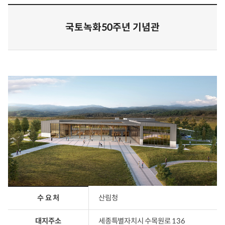
국토녹화50주년 기념관
시스템의 항목에 관한 표입니다.
수 요 처
산림청
대지주소
세종특별자치시 수목원로 136