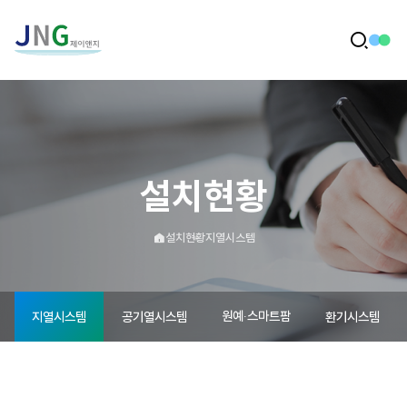
메
인
전
검
체
으
색
메
로
뉴
이
동
설치현황
메
설치현황
지열시스템
인
으
로
이
원예∙스마트팜
지열시스템
공기열시스템
환기시스템
동